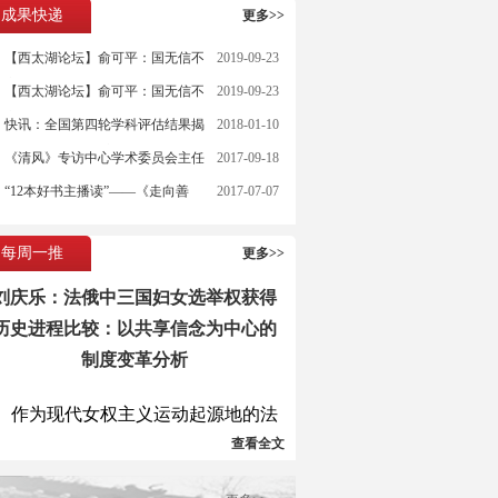
成果快递
更多>>
【西太湖论坛】俞可平：国无信不
2019-09-23
立
【西太湖论坛】俞可平：国无信不
2019-09-23
立
快讯：全国第四轮学科评估结果揭
2018-01-10
晓 北大政治学再度执鼎
《清风》专访中心学术委员会主任
2017-09-18
何增科教授
“12本好书主播读”——《走向善
2017-07-07
治》
每周一推
更多>>
刘庆乐：法俄中三国妇女选举权获得
历史进程比较：以共享信念为中心的
制度变革分析
作为现代女权主义运动起源地的法
国，其妇女获得选举权的时间却晚于
查看全文
俄国与中国，针对这一有趣的历史现