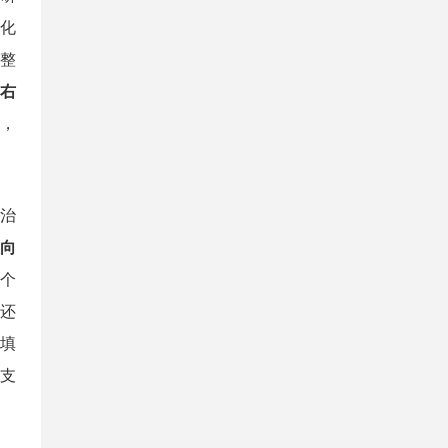
准化
T整
右
互，
治
取向
个
还
现填
术支