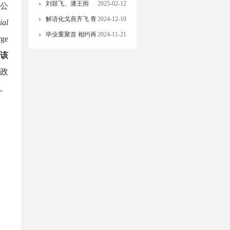
刘燚飞、潘王雨
2025-02-12
公
昂、顾超：大模型的政治价
解语化戈燕齐飞 青
2024-12-10
ial
值“向右转”了吗？
藤暖阳探索行：北京大学“政
毕业重聚首 相约再
2024-11-21
rge
法社”项目冬季社会实践调研
起航——中国政治学研究中心
该
侧记
毕业生返校座谈会成功举办
在政
。